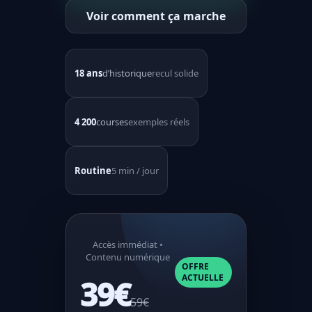
Voir comment ça marche
18 ans
d’historique
recul solide
4 200
courses
exemples réels
Routine
5 min / jour
Accès immédiat •
Contenu numérique
OFFRE
ACTUELLE
39€
59€